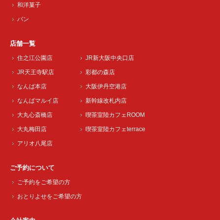
和洋菓子
パン
店舗一覧
住之江公園店
JR新大阪中央口店
JR天王寺駅店
彩都の森店
なんば本店
大阪伊丹空港店
なんばマルイ店
新幹線改札内店
大丸心斎橋店
喫茶室陸カフェROOM
大丸梅田店
喫茶室陸カフェterrace
アリオ八尾店
ご予約について
ご予約をご希望の方
おとりよせをご希望の方